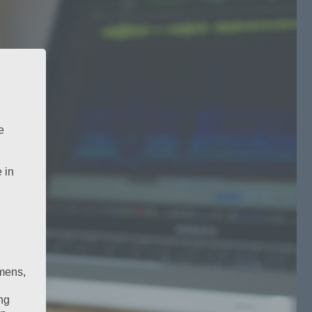
e
 in
mens,
ng