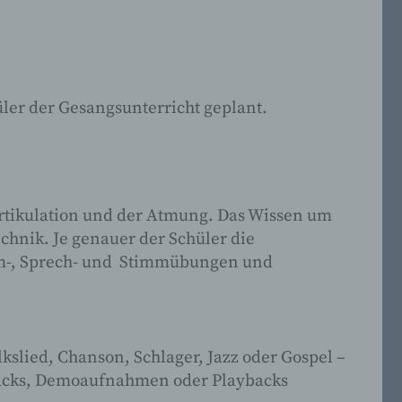
er
er der Gesangsunterricht geplant.
das
 eine
 die
er
Artikulation und der Atmung. Das Wissen um
hnik. Je genauer der Schüler die
tem-, Sprech- und Stimmübungen und
g
Ziel,
kslied, Chanson, Schlager, Jazz oder Gospel –
racks, Demoaufnahmen oder Playbacks