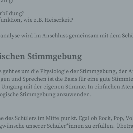
fähig?
Verarbeitung ist jeder mit oder ohne Hilfe
orbildung?
automatisierter Verfahren ausgeführte Vorgang od
unktion, wie z.B. Heiserkeit?
jede solche Vorgangsreihe im Zusammenhang mit
personenbezogenen Daten wie das Erheben, das
Erfassen, die Organisation, das Ordnen, die
analyse wird im Anschluss gemeinsam mit dem Schül
Speicherung, die Anpassung oder Veränderung, 
Auslesen, das Abfragen, die Verwendung, die
Offenlegung durch Übermittlung, Verbreitung oder
gischen Stimmgebung
andere Form der Bereitstellung, den Abgleich oder
Verknüpfung, die Einschränkung, das Löschen od
s geht es um die Physiologie der Stimmgebung, der 
die Vernichtung.
 und Sprechen ist die Basis für eine gute Stimmtec
 im Umgang mit der eigenen Stimme. In einfachen A
iologische Stimmgebung anzuwenden.
d) Einschränkung der Verarbeitung
Einschränkung der Verarbeitung ist die Markierun
gespeicherter personenbezogener Daten mit dem 
 des Schülers im Mittelpunkt. Egal ob Rock, Pop, Vol
ihre künftige Verarbeitung einzuschränken.
gwünsche unserer Schüler*innen zu erfüllen. Übet