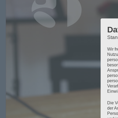
Da
Stan
Wir f
Nutzu
perso
beson
Anspr
perso
perso
Verar
Einwi
Die V
der A
Perso