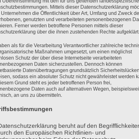
n Übereinstimmung mit den für uns geltenden landesspezifisch
schutzbestimmungen. Mittels dieser Datenschutzerklärung mö
 Unternehmen die Öffentlichkeit über Art, Umfang und Zweck de
rhobenen, genutzten und verarbeiteten personenbezogenen Da
mieren. Ferner werden betroffene Personen mittels dieser
schutzerklärung über die ihnen zustehenden Rechte aufgeklärt
aben als für die Verarbeitung Verantwortlicher zahlreiche techn
rganisatorische Maßnahmen umgesetzt, um einen möglichst
nlosen Schutz der über diese Internetseite verarbeiteten
nenbezogenen Daten sicherzustellen. Dennoch können
netbasierte Datenübertragungen grundsätzlich Sicherheitslücke
isen, sodass ein absoluter Schutz nicht gewährleistet werden k
iesem Grund steht es jeder betroffenen Person frei,
nenbezogene Daten auch auf alternativen Wegen, beispielswe
erter Gesangsunterrich
onisch, an uns zu übermitteln.
riffsbestimmungen
iche Modalitäten unserer Stimme, die viele Gemein
Datenschutzerklärung beruht auf den Begrifflichkeite
 im Guten wie im Schlechten: Eine robuste Sprechsti
durch den Europäischen Richtlinien- und
gvollen Sprechstimme. Stimmtechnische Defizite hin