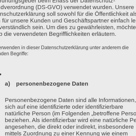
rdnungsgeber beim Erlass der Datenschutz-
 Sprechen verschwindet nicht, wenn wir anfangen zu
dverordnung (DS-GVO) verwendet wurden. Unsere
nik.
nschutzerklärung soll sowohl für die Öffentlichkeit al
h- und Singstimme untrennbar miteinander verbunden 
 für unsere Kunden und Geschäftspartner einfach l
n die Stimmbildung einzubeziehen.
verständlich sein. Um dies zu gewährleisten, möchte
b die verwendeten Begrifflichkeiten erläutern.
einsam betrachten
erwenden in dieser Datenschutzerklärung unter anderem die
nden Begriffe:
ng die Sprechstimme im Vordergrund steht, geht e
r Unterschiede, bestehen viele Übereistimmungen be
a) personenbezogene Daten
ichtgängig, unhörbar und besteht aus einer Mischat
eiligt.
Personenbezogene Daten sind alle Informationen,
nge liefert die Luft für die Stimmgebung, im Kehlk
sich auf eine identifizierte oder identifizierbare
aute.
natürliche Person (im Folgenden „betroffene Perso
ischungen: Beim Sprechen und beim Singen geht es
beziehen. Als identifizierbar wird eine natürliche P
nd geräuschfreien Stimmklang erzeugen, der in den
angesehen, die direkt oder indirekt, insbesondere
, bereitet das Singen nur dann Freude, wenn es le
mittels Zuordnung zu einer Kennung wie einem