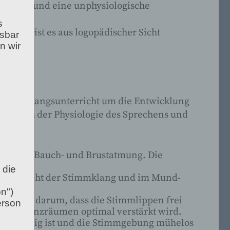
 singen und eine unphysiologische
s
sind, ist es aus logopädischer Sicht
esbar
n wir
s im Gesangsunterricht um die Entwicklung
züglich der Physiologie des Sprechens und
mung aus Bauch- und Brustatmung. Die
 die
opf entsteht der Stimmklang und im Mund-
n")
 immer darum, dass die Stimmlippen frei
erson
 Resonanzräumen optimal verstärkt wird.
ichtgängig ist und die Stimmgebung mühelos