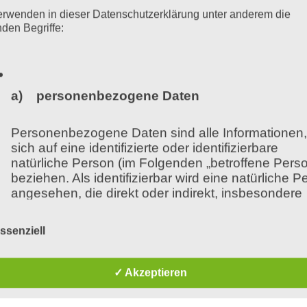
Das KISS
erwenden in dieser Datenschutzerklärung unter anderem die
nden Begriffe:
Syndrom im
Zusammenhang
a) personenbezogene Daten
mit
Personenbezogene Daten sind alle Informationen,
Sprachstörungen
sich auf eine identifizierte oder identifizierbare
natürliche Person (im Folgenden „betroffene Perso
und auditiven
beziehen. Als identifizierbar wird eine natürliche P
angesehen, die direkt oder indirekt, insbesondere
Wahrnehmungss
mittels Zuordnung zu einer Kennung wie einem
Namen, zu einer Kennnummer, zu Standortdaten,
ssenziell
einer Online-Kennung oder zu einem oder mehrer
törungen
besonderen Merkmalen, die Ausdruck der physisc
physiologischen, genetischen, psychischen,
✓ Akzeptieren
von
Hans-Christian Stoll
wirtschaftlichen, kulturellen oder sozialen Identität
dieser natürlichen Person sind, identifiziert werden