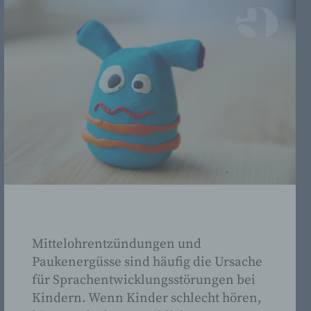
 eine
 die
er
g
Ziel,
Mittelohrentzündungen und
Paukenergüsse sind häufig die Ursache
für Sprachentwicklungsstörungen bei
ng
Kindern. Wenn Kinder schlecht hören,
s