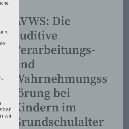
ische
AVWS: Die
n
auditive
ann.
ise
Verarbeitungs-
und
Wahrnehmungss
n,
törung bei
s
Kindern im
esbar
n wir
Grundschulalter