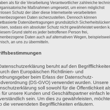
aben als für die Verarbeitung Verantwortlicher zahlreiche techn
Kinder in
rganisatorische Maßnahmen umgesetzt, um einen möglichst
nlosen Schutz der über diese Internetseite verarbeiteten
Düsseldorf
nenbezogenen Daten sicherzustellen. Dennoch können
netbasierte Datenübertragungen grundsätzlich Sicherheitslücke
isen, sodass ein absoluter Schutz nicht gewährleistet werden k
von
Hans-Christian Stoll
iesem Grund steht es jeder betroffenen Person frei,
nenbezogene Daten auch auf alternativen Wegen, beispielswe
onisch, an uns zu übermitteln.
riffsbestimmungen
Für Eltern sprachauffälliger Kinder gibt
es in Düsseldorf verschiedene
Datenschutzerklärung beruht auf den Begrifflichkeite
Ansprechpartner, die sich mit der
durch den Europäischen Richtlinien- und
Beratung, der Diagnostik und der
rdnungsgeber beim Erlass der Datenschutz-
Verordnung von Sprachtherapie
dverordnung (DS-GVO) verwendet wurden. Unsere
befassen…
nschutzerklärung soll sowohl für die Öffentlichkeit al
 für unsere Kunden und Geschäftspartner einfach l
verständlich sein. Um dies zu gewährleisten, möchte
b die verwendeten Begrifflichkeiten erläutern.