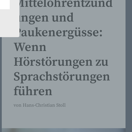
Mittelohrentzünd
ungen und
Paukenergüsse:
Wenn
Hörstörungen zu
Sprachstörungen
führen
von
Hans-Christian Stoll
er
das