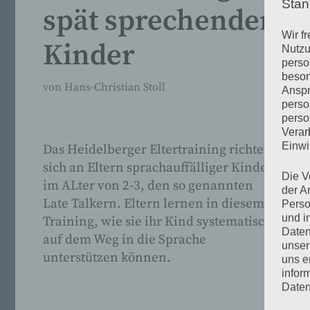
Stan
spät sprechender
Wir f
Kinder
Nutzu
perso
beson
von
Hans-Christian Stoll
Anspr
perso
perso
Verar
Einwi
Das Heidelberger Eltertraining richtet
sich an Eltern sprachauffälliger Kinder
Die V
im ALter von 2-3, den so genannten
der A
Late Talkern. Eltern lernen in diesem
Perso
und i
Training, wie sie ihr Kind systematisch
Daten
auf dem Weg in die Sprache
unser
unterstützen können.
uns e
infor
Daten