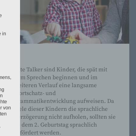
e
 in
Late Talker sind Kinder, die spät mit
dem Sprechen beginnen und im
mens,
weiteren Verlauf eine langsame
ng
Wortschatz- und
en
Grammatikentwicklung aufweisen. Da
chte
r von
viele dieser Kindern die sprachliche
ten
Verzögerung nicht aufholen, sollten sie
ab dem 2. Geburtstag sprachlich
.
gefördert werden.