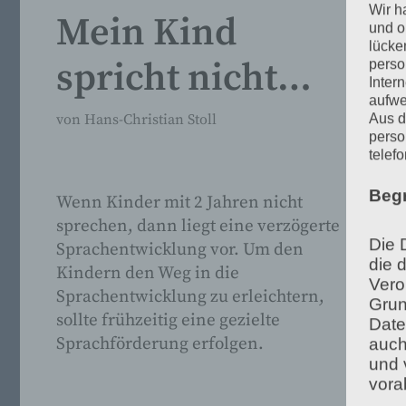
Wir h
Mein Kind
und o
lücke
spricht nicht…
perso
Inter
aufwe
Aus d
von
Hans-Christian Stoll
perso
telef
Beg
Wenn Kinder mit 2 Jahren nicht
sprechen, dann liegt eine verzögerte
Die 
Sprachentwicklung vor. Um den
die 
Kindern den Weg in die
Vero
Sprachentwicklung zu erleichtern,
Grun
sollte frühzeitig eine gezielte
Date
Sprachförderung erfolgen.
auch
und 
vora