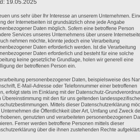
d: 19.05.2025
von
Hans-Christian Stoll
reuen uns sehr über Ihr Interesse an unserem Unternehmen. Ein
ng der Internetseiten ist grundsätzlich ohne jede Angabe
nenbezogener Daten möglich. Sofern eine betroffene Person
dere Services unseres Unternehmens über unsere Internetseite
Bei Kindern gehört das Lispeln zu einer
uch nehmen möchte, könnte jedoch eine Verarbeitung
der häufigsten Sprechstörungen. Es
nenbezogener Daten erforderlich werden. Ist die Verarbeitung
lässt sich in einer Artikulationstherapie
nenbezogener Daten erforderlich und besteht für eine solche
beitung keine gesetzliche Grundlage, holen wir generell eine
meistens schnell und erfolgreich
lligung der betroffenen Person ein.
behandeln.
erarbeitung personenbezogener Daten, beispielsweise des Na
nschrift, E-Mail-Adresse oder Telefonnummer einer betroffenen
n, erfolgt stets im Einklang mit der Datenschutz-Grundverordnu
n Übereinstimmung mit den für uns geltenden landesspezifisch
Wege zur
schutzbestimmungen. Mittels dieser Datenschutzerklärung mö
 Unternehmen die Öffentlichkeit über Art, Umfang und Zweck de
Logopädie für
rhobenen, genutzten und verarbeiteten personenbezogenen Da
mieren. Ferner werden betroffene Personen mittels dieser
schutzerklärung über die ihnen zustehenden Rechte aufgeklärt
sprachauffällige