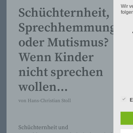
Wir v
Schüchternheit,
folge
Sprechhemmung
oder Mutismus?
Wenn Kinder
nicht sprechen
wollen…
E
von
Hans-Christian Stoll
Schüchternheit und