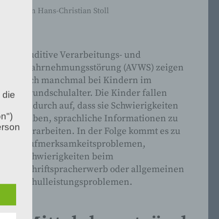
von
Hans-Christian Stoll
Auditive Verarbeitungs- und
Wahrnehmungsstörung (AVWS) zeigen
sich manchmal bei Kindern im
Grundschulalter. Die Kinder fallen
 die
dadurch auf, dass sie Schwierigkeiten
n")
haben, sprachliche Informationen zu
erson
verarbeiten. In der Folge kommt es zu
Aufmerksamkeitsproblemen,
Schwierigkeiten beim
 zu
Schriftspracherwerb oder allgemeinen
en
hen,
Schulleistungsproblemen.