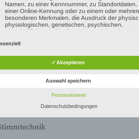
Namen, zu einer Kennnummer, zu Standortdaten,
einer Online-Kennung oder zu einem oder mehrer
besonderen Merkmalen, die Ausdruck der physisc
usammenspiel verschiedener Organstrukturen, beste
physiologischen, genetischen, psychischen,
mme gehört ein gesunder Kehlkopf, eine gut funkti
wirtschaftlichen, kulturellen oder sozialen Identität
ildungen, die die Funktionalität der Stimmgebung 
dieser natürlichen Person sind, identifiziert werden
ssenziell
kann.
✓ Akzeptieren
b) betroffene Person
m)
Auswahl speichern
n/Schreiknötchen
Betroffene Person ist jede identifizierte oder
identifizierbare natürliche Person, deren
Personalisieren
personenbezogene Daten von dem für die
Verarbeitung Verantwortlichen verarbeitet werden.
Datenschutzbedingungen
 Stimmtechnik
c) Verarbeitung