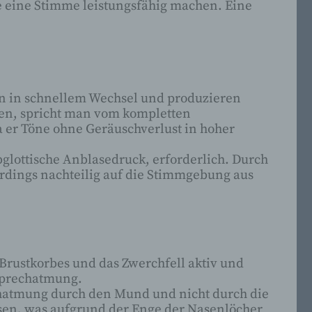
e eine Stimme leistungsfähig machen. Eine
er
das
pen in schnellem Wechsel und produzieren
ren, spricht man vom kompletten
 eine
da er Töne ohne Geräuschverlust in hoher
 die
er
glottische Anblasedruck, erforderlich. Durch
rdings nachteilig auf die Stimmgebung aus
g
rustkorbes und das Zwerchfell aktiv und
Ziel,
 Sprechatmung.
chatmung durch den Mund und nicht durch die
sen, was aufgrund der Enge der Nasenlöcher