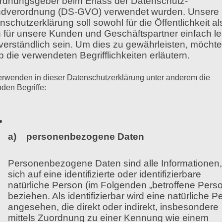
rdnungsgeber beim Erlass der Datenschutz-
dverordnung (DS-GVO) verwendet wurden. Unsere
nschutzerklärung soll sowohl für die Öffentlichkeit al
 sind:
 für unsere Kunden und Geschäftspartner einfach l
verständlich sein. Um dies zu gewährleisten, möchte
mmproduktion.
b die verwendeten Begrifflichkeiten erläutern.
ärke)
erwenden in dieser Datenschutzerklärung unter anderem die
 Oktaven
nden Begriffe:
Sprechen
de Sprechatmung
a) personenbezogene Daten
dsfähige Stimme
Personenbezogene Daten sind alle Informationen,
sich auf eine identifizierte oder identifizierbare
nen von den organischen Voraussetzungen, zum ander
natürliche Person (im Folgenden „betroffene Perso
ihrer Funktionsfähigkeit einschränken und damit Stim
beziehen. Als identifizierbar wird eine natürliche P
ionierende Stimme von großer Bedeutung, da sie unse
angesehen, die direkt oder indirekt, insbesondere
mittels Zuordnung zu einer Kennung wie einem