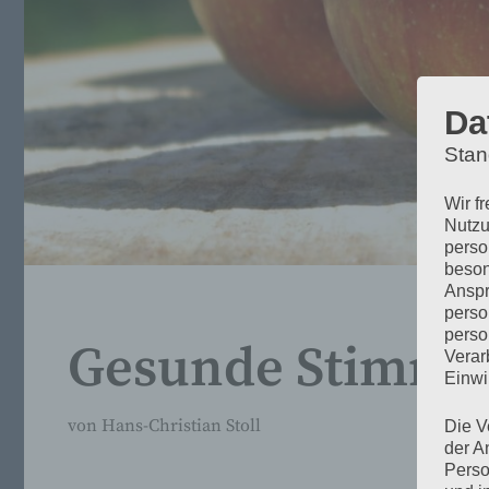
Da
Stan
Wir f
Nutzu
perso
beson
Anspr
perso
perso
Gesunde Stimme 
Verar
Einwi
von
Hans-Christian Stoll
Die V
der A
Perso