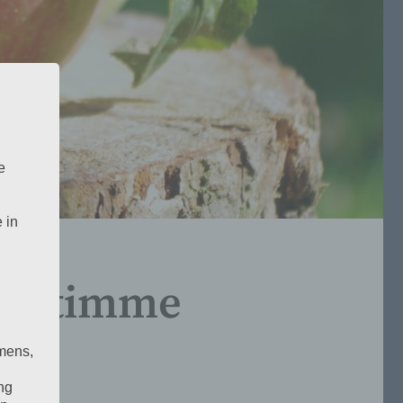
e
 in
e Stimme
mens,
ng