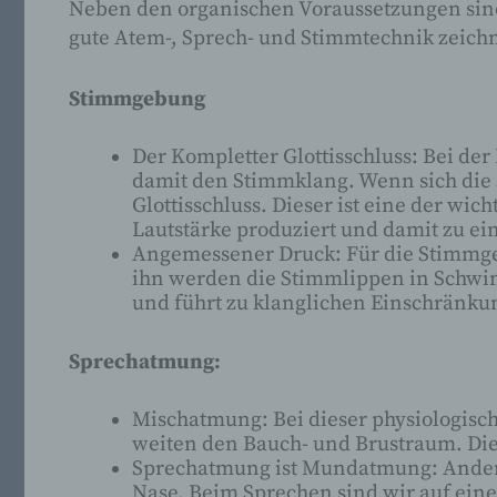
Neben den organischen Voraussetzungen sind
gute Atem-, Sprech- und Stimmtechnik zeichn
Stimmgebung
Der Kompletter Glottisschluss: Bei de
damit den Stimmklang. Wenn sich die 
Glottisschluss. Dieser ist eine der wi
Lautstärke produziert und damit zu ei
Angemessener Druck: Für die Stimmgeb
ihn werden die Stimmlippen in Schwin
und führt zu klanglichen Einschränkun
Sprechatmung:
Mischatmung: Bei dieser physiologisc
weiten den Bauch- und Brustraum. Die
Sprechatmung ist Mundatmung: Anders 
Nase. Beim Sprechen sind wir auf ei