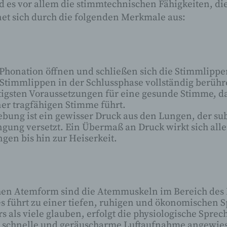
 es vor allem die stimmtechnischen Fähigkeiten, di
Verarbeitung ist jeder mit oder ohne Hilfe
et sich durch die folgenden Merkmale aus:
automatisierter Verfahren ausgeführte Vorgang od
jede solche Vorgangsreihe im Zusammenhang mit
personenbezogenen Daten wie das Erheben, das
Erfassen, die Organisation, das Ordnen, die
Speicherung, die Anpassung oder Veränderung, 
r Phonation öffnen und schließen sich die Stimmlip
Auslesen, das Abfragen, die Verwendung, die
Stimmlippen in der Schlussphase vollständig berüh
Offenlegung durch Übermittlung, Verbreitung oder
chtigsten Voraussetzungen für eine gesunde Stimme, 
andere Form der Bereitstellung, den Abgleich oder
ner tragfähigen Stimme führt.
Verknüpfung, die Einschränkung, das Löschen od
ung ist ein gewisser Druck aus den Lungen, der sub
die Vernichtung.
gung versetzt. Ein Übermaß an Druck wirkt sich alle
gen bis hin zur Heiserkeit.
d) Einschränkung der Verarbeitung
Einschränkung der Verarbeitung ist die Markierun
hen Atemform sind die Atemmuskeln im Bereich des B
gespeicherter personenbezogener Daten mit dem 
s führt zu einer tiefen, ruhigen und ökonomischen
ihre künftige Verarbeitung einzuschränken.
als viele glauben, erfolgt die physiologische Spre
ne schnelle und geräuscharme Luftaufnahme angewie