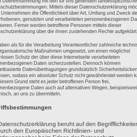
n Übereinstimmung mit den für uns geltenden landesspezifisch
schutzbestimmungen. Mittels dieser Datenschutzerklärung mö
setzung vor allem für Berufssprecher. Allerdings gib
 Unternehmen die Öffentlichkeit über Art, Umfang und Zweck de
schen sind mit einer robusten und leistungsfähigen
rhobenen, genutzten und verarbeiteten personenbezogenen Da
ügen auch bei hoher Lautstärke über eine tragfähig
mieren. Ferner werden betroffene Personen mittels dieser
schutzerklärung über die ihnen zustehenden Rechte aufgeklärt
m Hals, wenn sie nur wenige Sätze in erhöhter Laut
Kehlkopfbereich und das Sprechen ist meistens mit 
aben als für die Verarbeitung Verantwortlicher zahlreiche techn
rganisatorische Maßnahmen umgesetzt, um einen möglichst
nlosen Schutz der über diese Internetseite verarbeiteten
 ist, ist kein Zufall, sondern hat verschiedene Grün
nenbezogenen Daten sicherzustellen. Dennoch können
iner gesunden und leistungsfähigen Stimme führen.
netbasierte Datenübertragungen grundsätzlich Sicherheitslücke
isen, sodass ein absoluter Schutz nicht gewährleistet werden k
 Stimmen
iesem Grund steht es jeder betroffenen Person frei,
nenbezogene Daten auch auf alternativen Wegen, beispielswe
onisch, an uns zu übermitteln.
t, funktionieren ohne Anstrengung und ermüden auch
riffsbestimmungen
bachten, die ein viel größere stimmliche Bandbreite 
en, lachen – und das oft stundenlang. Ihre Stimmen
Datenschutzerklärung beruht auf den Begrifflichkeite
problemen betroffen. In der Regel verfügen Kinder a
durch den Europäischen Richtlinien- und