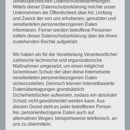
landesspezifischen Datenschutzbestimmungen.
Mittels dieser Datenschutzerklärung möchte unser
Unternehmen die Öffentlichkeit über Art, Umfang
Die beidseitige Recurrensparese
und Zweck der von uns erhobenen, genutzten und
verarbeiteten personenbezogenen Daten
Bei der beidseitigen Recurrensparese steht
informieren. Ferner werden betroffene Personen
neben der Dysphonie meistens noch eine
mittels dieser Datenschutzerklärung über die ihnen
zustehenden Rechte aufgeklärt.
Atemnot (Dyspnoe) im Vordergrund. Da die
beiden gelähmten Stimmlippen sich nicht
Wir haben als für die Verarbeitung Verantwortlicher
mehr öffnen können, kann die Luft nicht
zahlreiche technische und organisatorische
mehr ungehindert durch den Kehlkopf
Maßnahmen umgesetzt, um einen möglichst
lückenlosen Schutz der über diese Internetseite
passieren. Der Patient leidet unter akuter
verarbeiteten personenbezogenen Daten
Atemnot.
sicherzustellen. Dennoch können Internetbasierte
Datenübertragungen grundsätzlich
Sicherheitslücken aufweisen, sodass ein absoluter
„Beleidigter Nerv“ oder
Schutz nicht gewährleistet werden kann. Aus
Durchtrennung?
diesem Grund steht es jeder betroffenen Person
frei, personenbezogene Daten auch auf
alternativen Wegen, beispielsweise telefonisch, an
Von entscheidender Bedeutung für die
uns zu übermitteln.
Prognose der Recurrensparese ist die Frage,