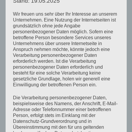
Stand: 19.05.2025
Recurrensparese und damit zu einer
Stimmbandlähmung mit Heiserkeit und
Wir freuen uns sehr über Ihr Interesse an unserem
Beeinträchtigung der Sprechatmung.
Unternehmen. Eine Nutzung der Internetseiten ist
grundsätzlich ohne jede Angabe
Die einseitige Recurrensparese
personenbezogener Daten möglich. Sofern eine
betroffene Person besondere Services unseres
Unternehmens über unsere Internetseite in
Die einseitige Recurrensparese führt zu einer
Anspruch nehmen möchte, könnte jedoch eine
organischen Stimmstörung (Dysphonie) mit
Verarbeitung personenbezogener Daten
erforderlich werden. Ist die Verarbeitung
dem Hauptsymptom der Heiserkeit. Dabei
personenbezogener Daten erforderlich und
hängt der Grad der Heiserkeit von der
besteht für eine solche Verarbeitung keine
Stellung ab, in der sich die gelähmte
gesetzliche Grundlage, holen wir generell eine
Stimmlippe befindet: Je näher die
Einwilligung der betroffenen Person ein.
Stimmlippe in der Mitte steht, desto besser
Die Verarbeitung personenbezogener Daten,
und je weiter am Rand, desto heiserer ist die
beispielsweise des Namens, der Anschrift, E-Mail-
Stimmqualität. Der fehlende Glottisschluss
Adresse oder Telefonnummer einer betroffenen
führt zu einem erhöhten Luftverlust beim
Person, erfolgt stets im Einklang mit der
Datenschutz-Grundverordnung und in
Sprechen und damit meistens auch zu
Übereinstimmung mit den für uns geltenden
Problemen der Sprechatmung.