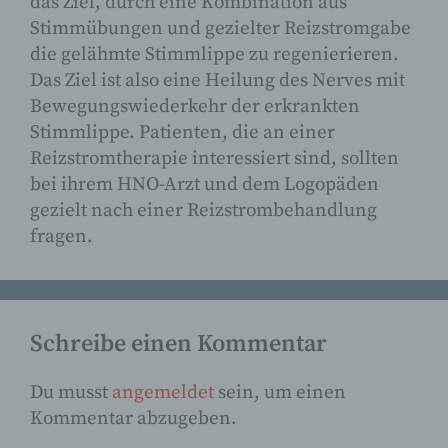
das Ziel, durch eine Kombination aus
sozialen Identität dieser natürlichen
Stimmübungen und gezielter Reizstromgabe
Person sind, identifiziert werden
die gelähmte Stimmlippe zu regenierieren.
kann.
Das Ziel ist also eine Heilung des Nerves mit
Bewegungswiederkehr der erkrankten
Stimmlippe. Patienten, die an einer
b) betroffene Person
Reizstromtherapie interessiert sind, sollten
bei ihrem HNO-Arzt und dem Logopäden
Betroffene Person ist jede
gezielt nach einer Reizstrombehandlung
identifizierte oder identifizierbare
natürliche Person, deren
fragen.
personenbezogene Daten von
dem für die Verarbeitung
Verantwortlichen verarbeitet
werden.
Schreibe einen Kommentar
Du musst
angemeldet
sein, um einen
c) Verarbeitung
Kommentar abzugeben.