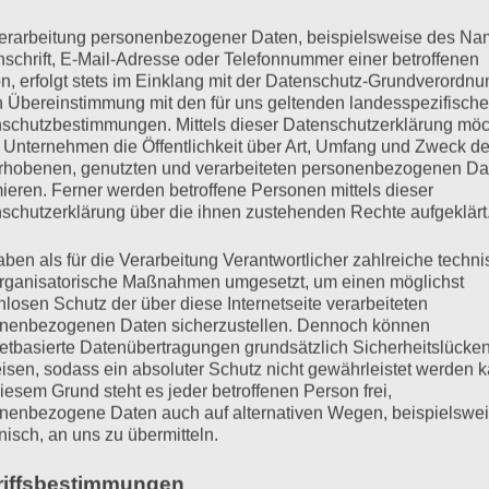
 Kindes und lässt das Kind aussprechen
erarbeitung personenbezogener Daten, beispielsweise des Na
nschrift, E-Mail-Adresse oder Telefonnummer einer betroffenen
Pausen entstehen
n, erfolgt stets im Einklang mit der Datenschutz-Grundverordnu
teressen des Kindes leiten
n Übereinstimmung mit den für uns geltenden landesspezifisch
 geringer als der des Kindes
schutzbestimmungen. Mittels dieser Datenschutzerklärung mö
orderungen
 Unternehmen die Öffentlichkeit über Art, Umfang und Zweck de
ungen über das kindliche Verhalten ab
rhobenen, genutzten und verarbeiteten personenbezogenen Da
mieren. Ferner werden betroffene Personen mittels dieser
schutzerklärung über die ihnen zustehenden Rechte aufgeklärt
eist zu einer großen Sprechfreude und damit zu ein
aben als für die Verarbeitung Verantwortlicher zahlreiche techn
rganisatorische Maßnahmen umgesetzt, um einen möglichst
nlosen Schutz der über diese Internetseite verarbeiteten
dhaltung
nenbezogenen Daten sicherzustellen. Dennoch können
netbasierte Datenübertragungen grundsätzlich Sicherheitslücke
 aus kommunikativen Verhaltensweisen, die zu einem
isen, sodass ein absoluter Schutz nicht gewährleistet werden k
iesem Grund steht es jeder betroffenen Person frei,
n sprachförderlichen Verhaltensweisen. Ob ein Gespr
nenbezogene Daten auch auf alternativen Wegen, beispielswe
kativen Verhaltens des Erwachsenen.
onisch, an uns zu übermitteln.
riffsbestimmungen
nnzeichnet durch die folgenden Verhaltensweisen: