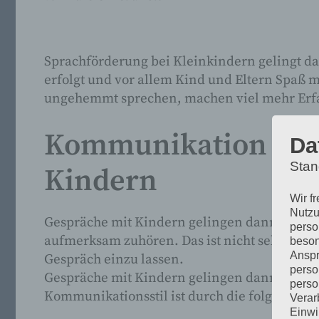
Sprachförderung bei Kleinkindern gelingt da
erfolgt und vor allem Kind und Eltern Spaß ma
ungehemmt sprechen, machen viel mehr Erfa
Kommunikation auf 
Da
Stan
Kindern
Wir f
Nutzu
Gespräche mit Kindern gelingen dann am bes
perso
aufmerksam zuhören. Das ist nicht selbstvers
beson
Anspr
Gespräch einzu lassen.
perso
Gespräche mit Kindern gelingen dann am bes
perso
Kommunikationsstil ist durch die folgenden
Verar
Einwi