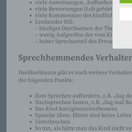
viele Anweisungen, Aufforderungen u
viele Bewertungen (Lob gehört auch d
viele Kommentare des kindlichen Ver
Lenkender Stil:
– häufiges Durchsetzen der Themen d
– wenig Aufgreifen der vom Kind ei
– hoher Sprechanteil des Erwachsene
Sprechhemmendes Verhalten:
Darüberhinaus gibt es noch weitere Verhal
die folgenden Punkte:
Zum Sprechen auffordern, z.B. „Sag de
Nachsprechen lassen, z.B. „Sag mal Ba
Das Kind korrigieren/verbessern
Sprache üben: Eltern sind keine Lehr
Unterbrechen
So tun, als hätte man das Kind nicht v