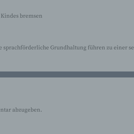
s Kindes bremsen
c) Verarbeitung
Verarbeitung ist jeder mit oder ohne Hilfe
automatisierter Verfahren ausgeführte Vorgang od
 sprachförderliche Grundhaltung führen zu einer s
jede solche Vorgangsreihe im Zusammenhang mit
personenbezogenen Daten wie das Erheben, das
Erfassen, die Organisation, das Ordnen, die
Speicherung, die Anpassung oder Veränderung, 
Auslesen, das Abfragen, die Verwendung, die
Offenlegung durch Übermittlung, Verbreitung oder
andere Form der Bereitstellung, den Abgleich oder
Verknüpfung, die Einschränkung, das Löschen od
die Vernichtung.
ntar abzugeben.
d) Einschränkung der Verarbeitung