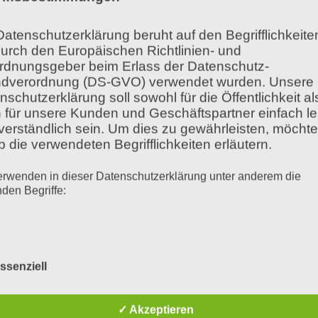
Datenschutzerklärung beruht auf den Begrifflichkeite
durch den Europäischen Richtlinien- und
rdnungsgeber beim Erlass der Datenschutz-
dverordnung (DS-GVO) verwendet wurden. Unsere
nschutzerklärung soll sowohl für die Öffentlichkeit al
 für unsere Kunden und Geschäftspartner einfach l
verständlich sein. Um dies zu gewährleisten, möchte
indes anpassen
b die verwendeten Begrifflichkeiten erläutern.
erwenden in dieser Datenschutzerklärung unter anderem die
nden Begriffe:
sstil
a) personenbezogene Daten
stil führt meistens dazu, dass Kinder weniger sp
ssenziell
Personenbezogene Daten sind alle Informationen,
✓ Akzeptieren
sich auf eine identifizierte oder identifizierbare