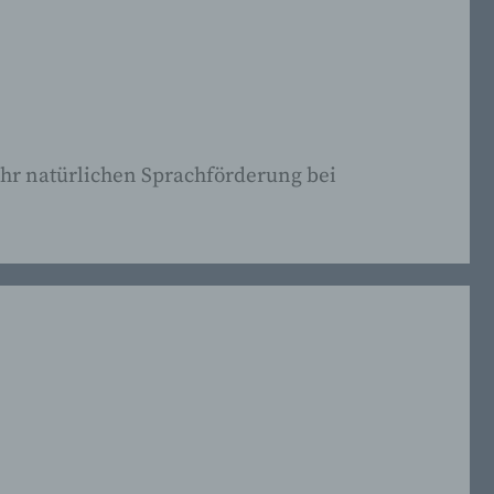
er
ehr natürlichen Sprachförderung bei
das
 eine
 die
er