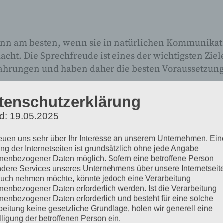
nn am besten, wenn sie in natürlichen Kommunikatio
cht. Die Sprechfreude ist eines der wichtigsten Ziel
hrungen und haben daher die besten Voraussetzung
Augenhöhe in der Spra
tenschutzerklärung
d: 19.05.2025
reuen uns sehr über Ihr Interesse an unserem Unternehmen. Ein
ng der Internetseiten ist grundsätzlich ohne jede Angabe
ten, wenn Eltern ein echtes Interesse am Gespräch
nenbezogener Daten möglich. Sofern eine betroffene Person
tändlich, weil im familiären Alltag manchmal die Zei
dere Services unseres Unternehmens über unsere Internetseite
uch nehmen möchte, könnte jedoch eine Verarbeitung
nenbezogener Daten erforderlich werden. Ist die Verarbeitung
ten, wenn der Erwachsene so wenig lenkend wie mög
nenbezogener Daten erforderlich und besteht für eine solche
 Merkmale geprägt:
beitung keine gesetzliche Grundlage, holen wir generell eine
lligung der betroffenen Person ein.